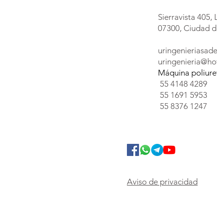
Sierravista 405, 
07300, Ciudad d
uringenieriasa
uringenieria@ho
Máquina poliur
55 4148 4289
55 1691 5953
55 8376 1247
Aviso de privacidad