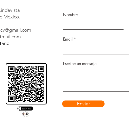
Lindavista
Nombre
e México.
decv@gmail.com
tmail.com
Email
etano
Escribe un mensaje
Enviar