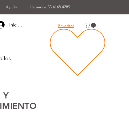
Ayuda
Llámanos 55 4148 4289
Iniciar sesión
Favoritos
iles.
 Y
IMIENTO