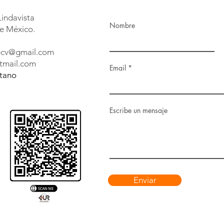
Lindavista
Nombre
e México.
decv@gmail.com
tmail.com
Email
etano
Escribe un mensaje
Enviar