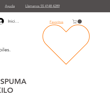
Ayuda
Llámanos 55 4148 4289
Iniciar sesión
Favoritos
iles.
ESPUMA
KILO