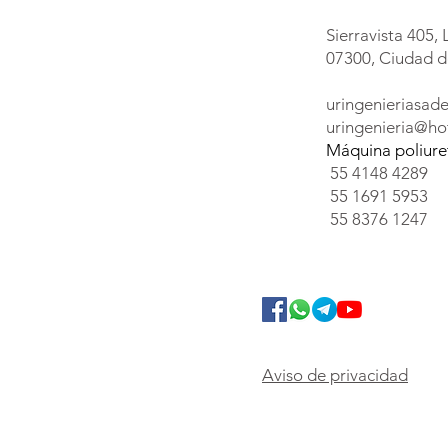
Sierravista 405, 
07300, Ciudad d
uringenieriasa
uringenieria@ho
Máquina poliur
55 4148 4289
55 1691 5953
55 8376 1247
Aviso de privacidad