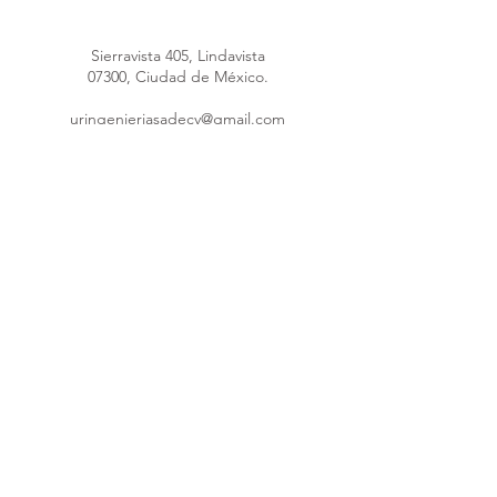
Sierravista 405, Lindavista
07300, Ciudad de México.
uringenieriasadecv@gmail.com
uringenieria@hotmail.com
Máquina poliuretano
55 4148 4289
55 1691 5953
55 8376 1247