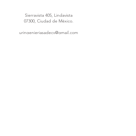
Sierravista 405, Lindavista
07300, Ciudad de México.
uringenieriasadecv@gmail.com
uringenieria@hotmail.com
Máquina poliuretano
55 4148 4289
55 1691 5953
55 8376 1247