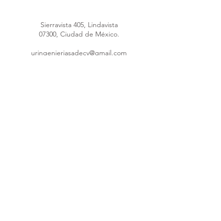
Sierravista 405, Lindavista
07300, Ciudad de México.
uringenieriasadecv@gmail.com
uringenieria@hotmail.com
Máquina poliuretano
55 4148 4289
55 1691 5953
55 8376 1247