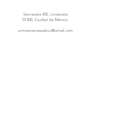
Sierravista 405, Lindavista
07300, Ciudad de México.
uringenieriasadecv@gmail.com
uringenieria@hotmail.com
Máquina poliuretano
55 4148 4289
55 1691 5953
55 8376 1247