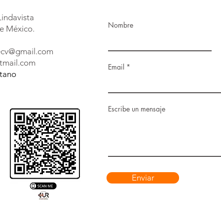
Lindavista
Nombre
e México.
decv@gmail.com
tmail.com
Email
etano
Escribe un mensaje
Enviar