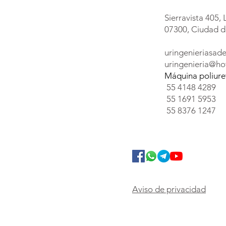
Sierravista 405, 
07300, Ciudad d
uringenieriasa
uringenieria@ho
Máquina poliur
55 4148 4289
55 1691 5953
55 8376 1247
Aviso de privacidad