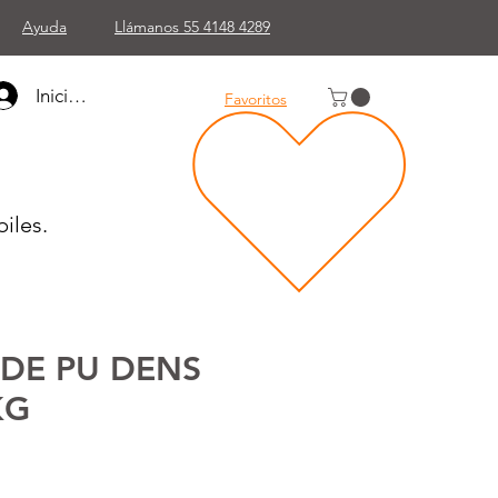
Ayuda
Llámanos 55 4148 4289
Iniciar sesión
Favoritos
iles.
DE PU DENS
KG