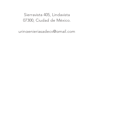
Sierravista 405, Lindavista
07300, Ciudad de México.
uringenieriasadecv@gmail.com
uringenieria@hotmail.com
Máquina poliuretano
55 4148 4289
55 1691 5953
55 8376 1247