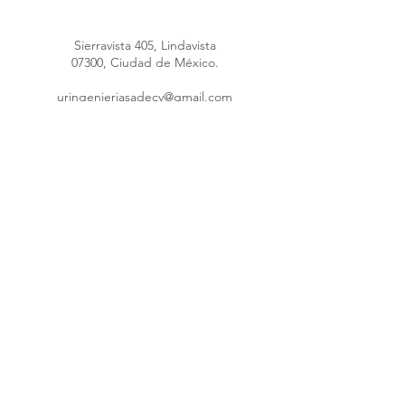
Sierravista 405, Lindavista
07300, Ciudad de México.
uringenieriasadecv@gmail.com
uringenieria@hotmail.com
Máquina poliuretano
55 4148 4289
55 1691 5953
55 8376 1247