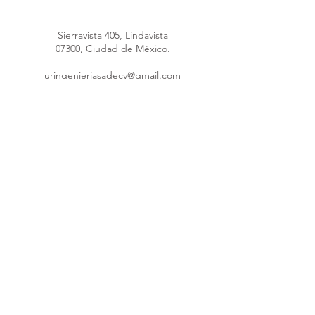
Sierravista 405, Lindavista
07300, Ciudad de México.
uringenieriasadecv@gmail.com
uringenieria@hotmail.com
Máquina poliuretano
55 4148 4289
55 1691 5953
55 8376 1247