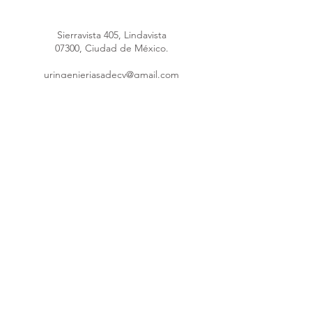
Sierravista 405, Lindavista
07300, Ciudad de México.
uringenieriasadecv@gmail.com
uringenieria@hotmail.com
Máquina poliuretano
55 4148 4289
55 1691 5953
55 8376 1247