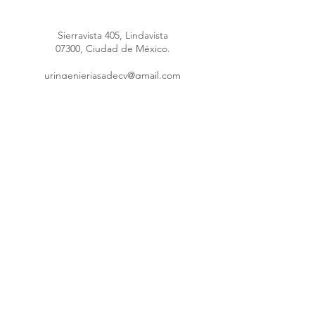
Sierravista 405, Lindavista
07300, Ciudad de México.
uringenieriasadecv@gmail.com
uringenieria@hotmail.com
Máquina poliuretano
55 4148 4289
55 1691 5953
55 8376 1247