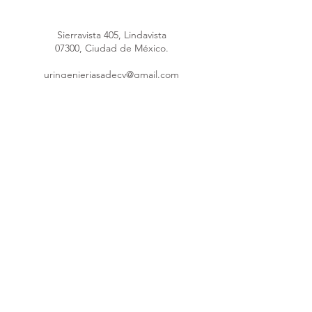
Sierravista 405, Lindavista
07300, Ciudad de México.
uringenieriasadecv@gmail.com
uringenieria@hotmail.com
Máquina poliuretano
55 4148 4289
55 1691 5953
55 8376 1247