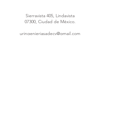
Sierravista 405, Lindavista
07300, Ciudad de México.
uringenieriasadecv@gmail.com
uringenieria@hotmail.com
Máquina poliuretano
55 4148 4289
55 1691 5953
55 8376 1247