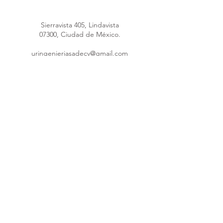
Sierravista 405, Lindavista
07300, Ciudad de México.
uringenieriasadecv@gmail.com
uringenieria@hotmail.com
Máquina poliuretano
55 4148 4289
55 1691 5953
55 8376 1247