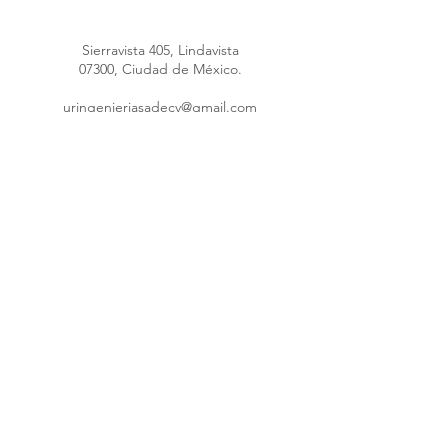
Sierravista 405, Lindavista
07300, Ciudad de México.
uringenieriasadecv@gmail.com
uringenieria@hotmail.com
Máquina poliuretano
55 4148 4289
55 1691 5953
55 8376 1247