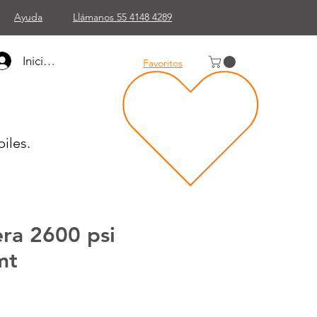
Ayuda
Llámanos 55 4148 4289
Iniciar sesión
Favoritos
iles.
ra 2600 psi
mt