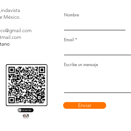
Lindavista
Nombre
e México.
decv@gmail.com
tmail.com
Email
etano
Escribe un mensaje
Enviar