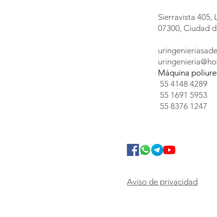
Sierravista 405, 
07300, Ciudad d
uringenieriasa
uringenieria@ho
Máquina poliur
55 4148 4289
55 1691 5953
55 8376 1247
Aviso de privacidad